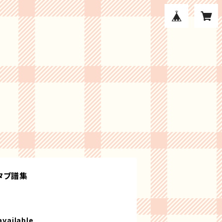
 タブ譜集
available