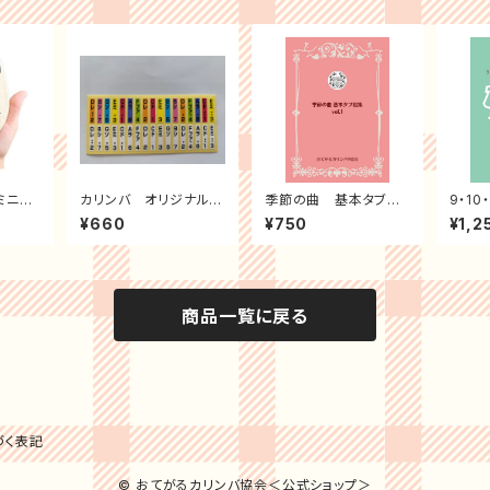
ミニ8
カリンバ オリジナルキ
季節の曲 基本タブ譜
9・1
t＜30
ーシール（カラーと白）
集 Vol.1
ための
¥660
¥750
¥1,2
商品一覧に戻る
づく表記
© おてがるカリンバ協会＜公式ショップ＞