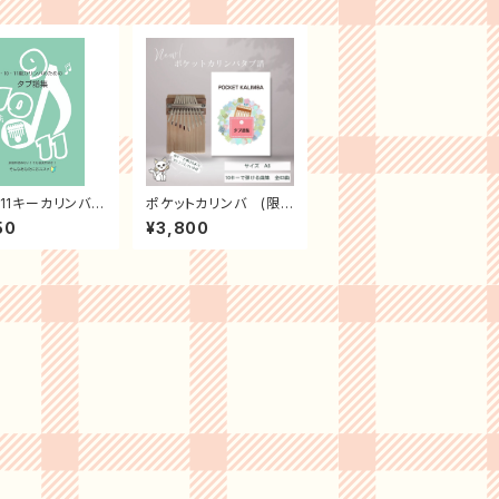
0・11キーカリンバの
ポケットカリンバ (限
専用タブ譜
定50台)ソフトケース 付
50
¥3,800
+専用タブ譜付