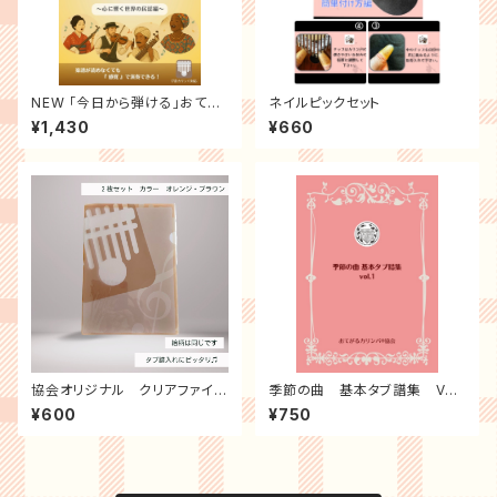
NEW 「今日から弾ける」おてが
ネイルピックセット
るカリンバ教本 (心に響く世界の
¥1,430
¥660
民謡編)
協会オリジナル クリアファイ
季節の曲 基本タブ譜集 Vol.
ル 2枚セット
1
¥600
¥750