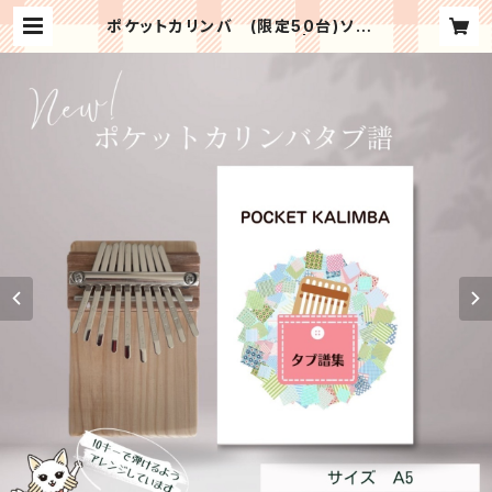
ポケットカリンバ (限定50台)ソフト
ケース 付+専用タブ譜付 | おてがる
カリンバ協会＜公式ショップ＞