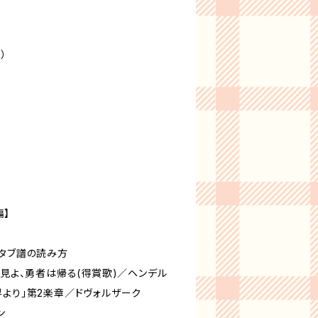
）
編】
／タブ譜の読み方
 見よ、勇者は帰る(得賞歌)／ヘンデル
界より」第2楽章／ドヴォルザーク
ン