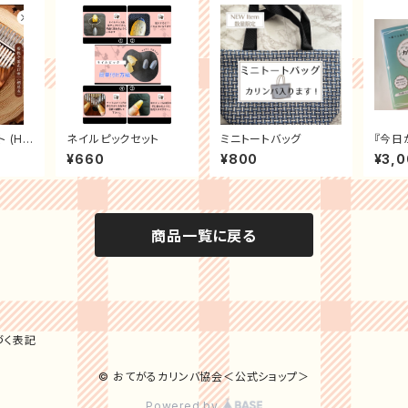
(Hlu
ネイルピックセット
ミニトートバッグ
『今日
 + お
てが
¥660
¥800
¥3,
本 +
(２冊セ
商品一覧に戻る
づく表記
© おてがるカリンバ協会＜公式ショップ＞
Powered by