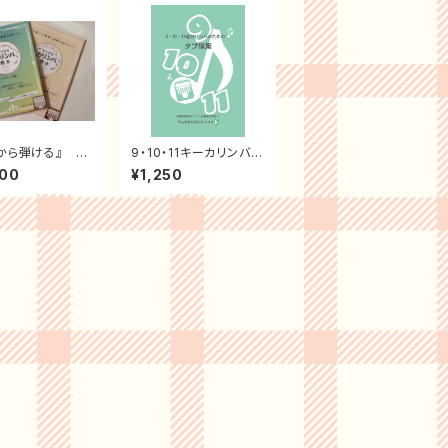
から弾ける』 お
9・10・11キーカリンバの
るカリンバ教本
ための専用タブ譜
000
¥1,250
ット)