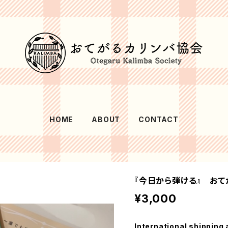
HOME
ABOUT
CONTACT
『今日から弾ける』 おて
¥3,000
International shipping 