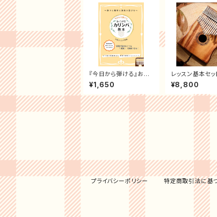
『今日から弾ける』おて
レッスン基本セット 
がるカリンバ教本
ru17キーカリンバ
¥1,650
¥8,800
てがるカリンバ教
基礎練習本)
プライバシーポリシー
特定商取引法に基