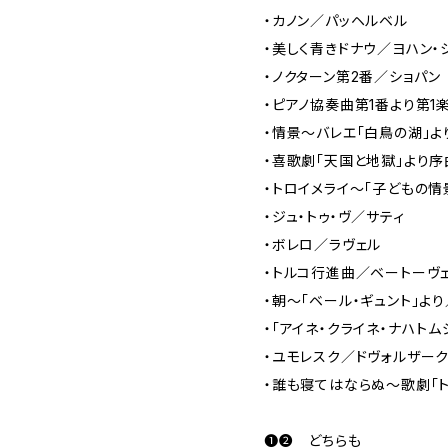
・カノン／パッヘルベル
・美しく青きドナウ／ヨハン・
・ノクターン第2番／ショパン
・ピアノ協奏曲第1番より第1
・情景～バレエ「白鳥の湖」よ
・喜歌劇「天国と地獄」より序
・トロイメライ～「子どもの情
・ジュ・トゥ・ヴ／サティ
・ボレロ／ラヴェル
・トルコ行進曲／ベートーヴ
・朝～「ベール・ギュント」よ
・「アイネ・クライネ・ナハト
・ユモレスク／ドヴォルザー
・誰も寝てはならぬ～歌劇「ト
❶❷ どちらも