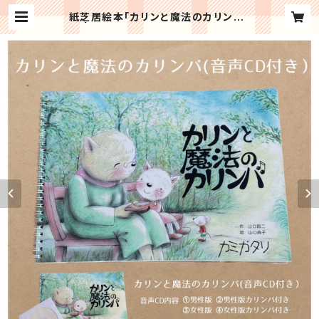
紙芝居絵本「カリンと魔法のカリンバ」
| おてがるカリンバ協会＜公式ショ
ップ＞