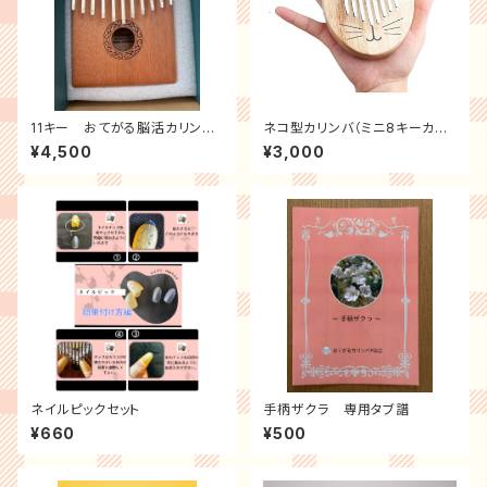
11キー おてがる脳活カリンバ
ネコ型カリンバ（ミニ8キーカリ
（シール付）
ンバ）set＜30台限定＞
¥4,500
¥3,000
ネイルピックセット
手柄ザクラ 専用タブ譜
¥660
¥500