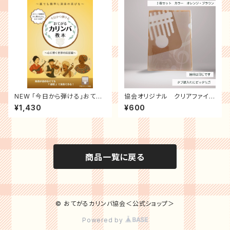
NEW 「今日から弾ける」おてが
協会オリジナル クリアファイ
るカリンバ教本 (心に響く世界の
ル 2枚セット
¥1,430
¥600
民謡編)
商品一覧に戻る
© おてがるカリンバ協会＜公式ショップ＞
Powered by