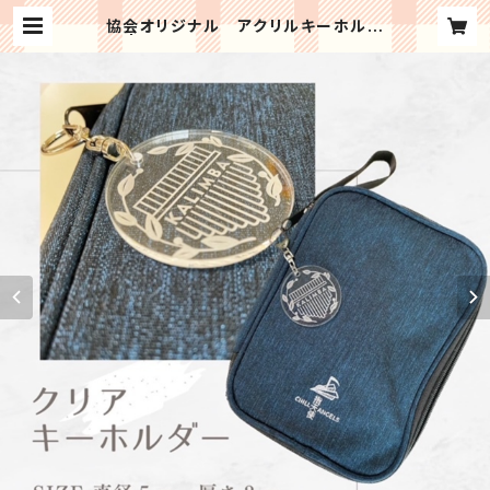
協会オリジナル アクリルキーホルダ
ー | おてがるカリンバ協会＜公式ショ
ップ＞