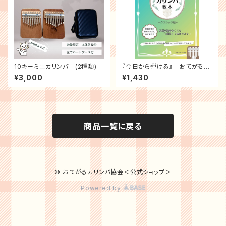
10キーミニカリンバ (2種類)
『今日から弾ける』 おてがるカ
リンバ教本 (クラシック編）
¥3,000
¥1,430
商品一覧に戻る
© おてがるカリンバ協会＜公式ショップ＞
Powered by