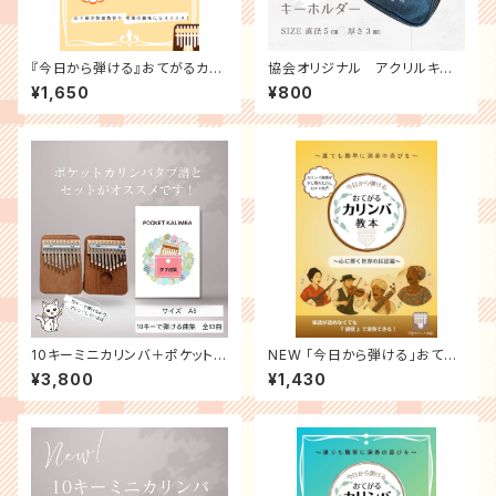
『今日から弾ける』おてがるカリ
協会オリジナル アクリルキー
ンバ教本
ホルダー
¥1,650
¥800
10キーミニカリンバ＋ポケットカ
NEW 「今日から弾ける」おてが
リンバタブ譜集
るカリンバ教本 (心に響く世界の
¥3,800
¥1,430
民謡編)