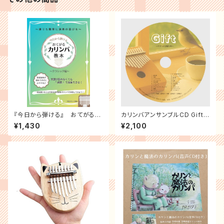
『今日から弾ける』 おてがるカ
カリンバアンサンブルCD Gift
リンバ教本 (クラシック編）
～やすらぎの贈り物～ (演奏
¥1,430
¥2,100
用タブ譜付き)