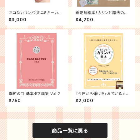
ネコ型カリンバ（ミニ8キーカリ
紙芝居絵本「カリンと魔法のカリ
ンバ）set＜30台限定＞
ンバ」
¥3,000
¥4,200
季節の曲 基本タブ譜集 Vol.2
『今日から弾ける』おてがるカリ
ンバ教本 (シール付き)
¥750
¥2,000
商品一覧に戻る