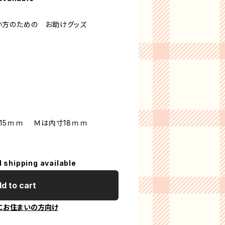
い方のための お助けグッズ
15ｍｍ Ｍは内寸18ｍｍ
l shipping available
d to cart
にお住まいの方向け