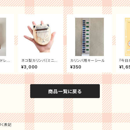
ドレミ
ネコ型カリンバ（ミニ8
カリンバ用キーシール
『今日
付）
キーカリンバ）set＜30
がるカ
¥3,000
¥350
¥1,6
台限定＞
商品一覧に戻る
づく表記