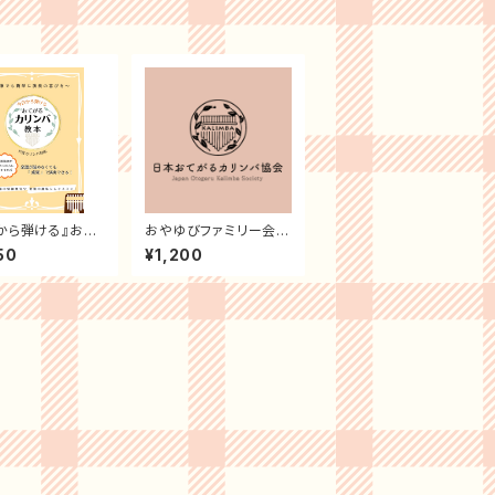
から弾ける』おて
おやゆびファミリー会員
リンバ教本
登録（年払い）
50
¥1,200