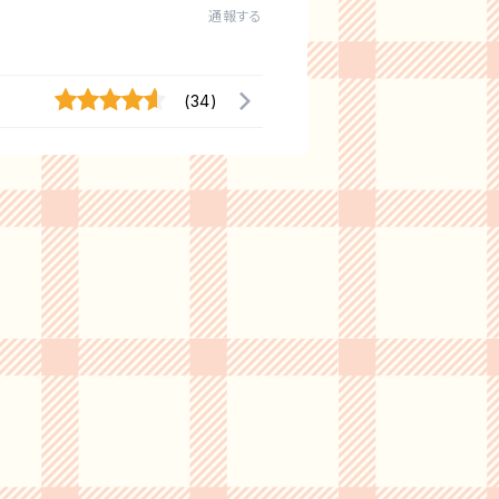
通報する
(34)