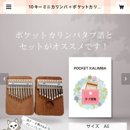
10キーミニカリンバ＋ポケットカリン
バタブ譜集 | おてがるカリンバ協会＜
公式ショップ＞