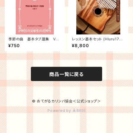
季節の曲 基本タブ譜集 Vol.
レッスン基本セット (Hluru17キ
1
ーカリンバ + おてがるカリンバ
¥750
¥8,800
教本 + 基礎練習本)
商品一覧に戻る
© おてがるカリンバ協会＜公式ショップ＞
Powered by